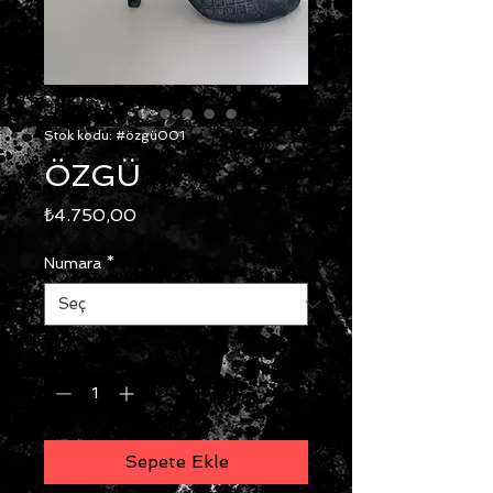
Stok kodu: #özgü001
ÖZGÜ
Fiyat
₺4.750,00
Numara
*
Adet
*
Sepete Ekle