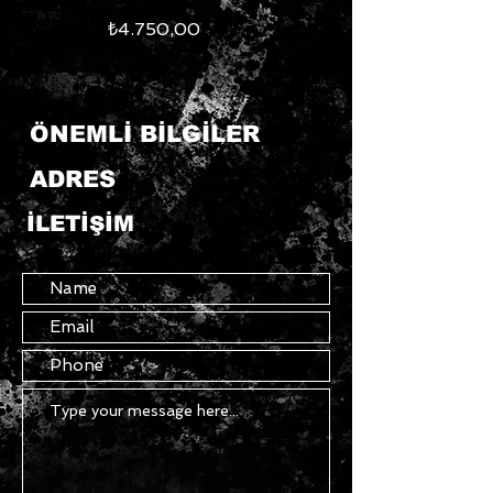
Fiyat
₺4.750,00
ÖNEMLİ BİLGİLER
ADRES
İLETİŞİM