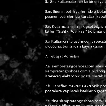
3.j. Site kullanıcılarının birbirleri y
3.m. Sitenin belirli yerlerinde o böl
peşinen belirtilen bu kuralları kabul 
3.n. Kullanıcılarımızın kişisel bilgil
lütfen “Gizlilik Politikası” bölümün
3.o Kullanıcı site üzerinden yapacağı
olduğunu, bunlardan kaynaklanan hu
7. Tebligat Adresleri
7.a. siempretangoshoes.com sitesi k
siempretangoshoes.com'a bildirdiği el
isteneceği elektronik posta olarak ka
7.b. Taraflar, mevcut elektronik post
postalara yapılacak isteklerin geçerl
7.c. Yine siempretangoshoes
.com 'u
postanın bikutuguzellik.com tarafınd