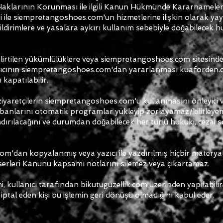
aklarının Korunması ile ilgili Kanun Hükmünde Kararnameler 
eri ile siempretangoshoes.com'un hizmetlerine ilişkin olarak ya
ildirimlere ve yasalara aykırı kullanım sebebiyle doğabilecek hu
elirtilen yükümlülüklere veya siempretangoshoes.com sitesinde b
anıcının siempretangoshoes.com'dan yararlanması kuaforden.c
kapatılabilir.
ve ziyaretçilerin siempretangoshoes.com'u kullanmasını önleyici 
abanlarını otomatik programlar yükleyip zorlayamaz/kilitleyem
dırılacağını ve durumdan doğabilecek her türlü hukuki, cezai 
om'dan kopyalanmış veya yazıcı ile yazdırılmış hiçbir materyal
Eserleri Kanunu kapsamı notlarını silemez veya çıkartamaz.
mi, kullanıcı tarafından bikutuguzellik.com üzerinden yapılabilir. 
ğini iptal eden kişi bu işlemin geri dönüşü olmadığını kabul eder.