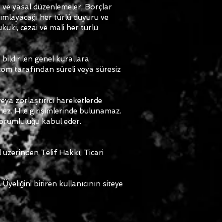
ve yasal düzenlemeler, Borçlar
yımlayacağı her türlü duyuru ve
kuki, cezai ve mali her türlü
ildirilen genel kurallara
om tarafından süreli veya süresiz
veya zorlaştırıcı hareketlerde
ez. Hile girişimlerinde bulunamaz.
sorumluluğu kabul eder.
 üzerinden Telif Hakkı, Ticari
Üyeliğini bitiren kullanıcının siteye