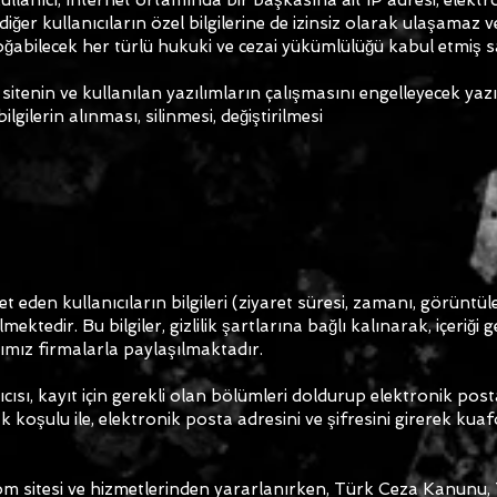
i diğer kullanıcıların özel bilgilerine de izinsiz olarak ulaşamaz
oğabilecek her türlü hukuki ve cezai yükümlülüğü kabul etmiş s
, sitenin ve kullanılan yazılımların çalışmasını engelleyecek yazı
lgilerin alınması, silinmesi, değiştirilmesi
eden kullanıcıların bilgileri (ziyaret süresi, zamanı, görüntü
ektedir. Bu bilgiler, gizlilik şartlarına bağlı kalınarak, içeriği 
ğımız firmalarla paylaşılmaktadır.
ısı, kayıt için gerekli olan bölümleri doldurup elektronik pos
 koşulu ile, elektronik posta adresini ve şifresini girerek ku
om sitesi ve hizmetlerinden yararlanırken, Türk Ceza Kanunu,