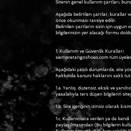
Sitenin genel kullanım şartları, bunu
Aşağıda belirtilen şartlar, kuralla
önce okunması tavsiye edilir.
Belirtilen şartların sizin için uygu
bilgilerinizin yer alacağı formu dol
1. Kullanım ve Güvenlik Kuralları
siempretangoshoes.com tüm üyelerine 
Aşağıdaki yazılı durumlarda, site yön
hakkında kanuni haklarını saklı tut
1.a. Yanlış, düzensiz, eksik ve yanıl
yasalarıyla ters düşen bilgilerin sit
1.b. Site içeriğinin izinsiz olarak 
1.c. Kullanıcılara verilen ya da kendi 
paylaşılmasından (bu bilgilerin kul
Kullanıcı sorumludur. Aynı şekilde Ku