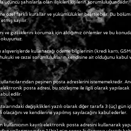
a da üçüncü şahıslarla olan ilişkileri kişilerin sorumluluğundadır.
üme özel farklı kurallar ve yükümlülükler belirtilebilir. Bu bölüm
etmiş sayılır.
erini ve gizliliklerini korumak için aldığımız önlemler ve bu konu
ü okuyunuz.
 alışverişlerde kullanacağı ödeme bilgilerinin (kredi kartı, GSM
kuki ve cezai sorumlulukların kendisine ait olduğunu kabul v
ullanıcılarından peşinen posta adreslerini istememektedir. An
ektronik posta adresi, bu sözleşme ile ilgili olarak yapılacak h
bul edilir.
alarındaki değişiklikleri yazılı olarak diğer tarafa 3 (üç) gün iç
i olacağını ve kendilerine yapılmış sayılacağını kabul ederler.
n kullanıcının kayıtlı elektronik posta adresini kullanarak yapa
an yollanmasından 1 (bir) gün sonra kullanıcıya ulaştığı kabul 