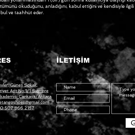
ünü okuduğunu, anladığını, kabul ettiğini ve kendisiyle ilgili o
bul ve taahhüt eder.
RES
İLETİŞİM
vler, Güneş Sokak,
iyet Apt No:1/1 Siempre
kademisi Çankaya/Ankara
etangoshoes@gmail.com
0 507 866 2157
G