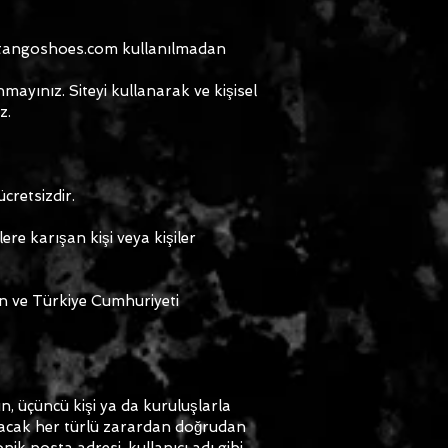
mpretangoshoes.com kullanılmadan
mayınız. Siteyi kullanarak ve kişisel
z.
cretsizdir.
ere karışan kişi veya kişiler
ren ve Türkiye Cumhuriyeti
ının, üçüncü kişi ya da kuruluşlarla
anacak her türlü zarardan doğrudan
nik posta adresi, kullanıcı adı gibi