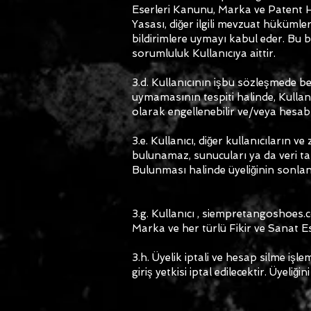
Eserleri Kanunu, Marka ve Patent H
Yasası, diğer ilgili mevzuat hüküml
bildirimlere uymayı kabul eder. Bu b
sorumluluk Kullanıcıya aittir.
3.d. Kullanıcının işbu sözleşmede b
uymamasının tespiti halinde, Kull
olarak engellenebilir ve/veya hesabı 
3.e. Kullanıcı, diğer kullanıcıların 
bulunamaz, sunucuları ya da veri t
Bulunması halinde üyeliğinin sonlan
3.g. Kullanıcı , siempretangoshoes.c
Marka ve her türlü Fikir ve Sanat 
3.h. Üyelik iptali ve hesap silme işle
giriş yetkisi iptal edilecektir. Üyeli