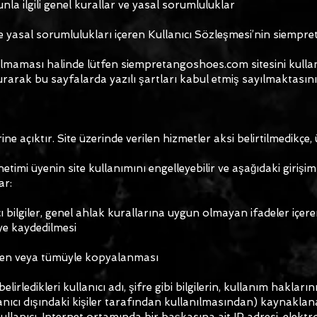
nla ilgili genel kurallar ve yasal sorumluluklar
r ve yasal sorumlulukları içeren Kullanıcı Sözleşmesi’nin sie
n olmaması halinde lütfen siempretangoshoes.com sitesini kullan
durarak bu sayfalarda yazılı şartları kabul etmiş sayılmaktasını
açıktır. Site üzerinde verilen hizmetler aksi belirtilmedikçe, ü
etimi üyenin site kullanımını engelleyebilir ve aşağıdaki girişiml
ar:
tıcı bilgiler, genel ahlak kurallarına uygun olmayan ifadeler içe
eye kaydedilmesi
kısmen veya tümüyle kopyalanması
belirledikleri kullanıcı adı, şifre gibi bilgilerin, kullanım haklar
lanıcı dışındaki kişiler tarafından kullanılmasından) kaynakl
llanıcı, Internet ortamında bir başkasına ait IP adresi, elektro