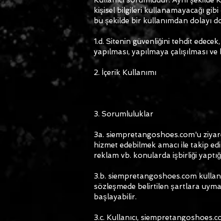
kişisel bilgileri kullanamayacağı gib
bu şekilde bir kullanımdan dolayı d
1.d. Sitenin güvenliğini tehdit edecek
yapılması, yapılmaya çalışılması ve bi
2. İçerik Kullanımı
3. Sorumluluklar
3a. siempretangoshoes.com'u ziyaret 
hizmet edebilmek amacı ile takip edilm
reklam vb. konularda işbirliği yaptı
3.b. siempretangoshoes.com kullanıc
sözleşmede belirtilen şartlara uymak
başlayabilir.
3.c. Kullanıcı, siempretangoshoes.c