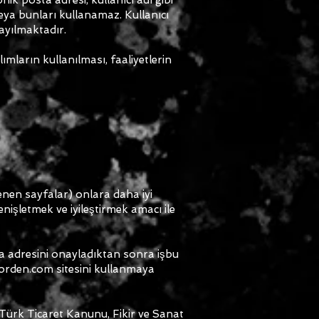
 veya bunları kullanamaz. Kullanıcı
ayılmaktadır.
lımların kullanılması, faaliyetlerin
lenen sayfalar) onlara daha iyi
genişletmek ve iyileştirmek amacı ile
ta adresini onayladıktan sonra işbu
aforden.com sitesini kullanmaya
 Türk Ticaret Kanunu, Fikir ve Sanat