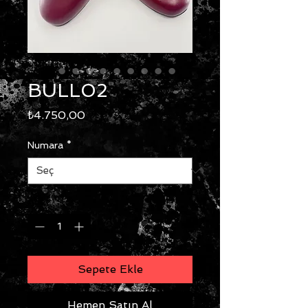
BULL02
Fiyat
₺4.750,00
Numara
*
Adet
*
Sepete Ekle
Hemen Satın Al