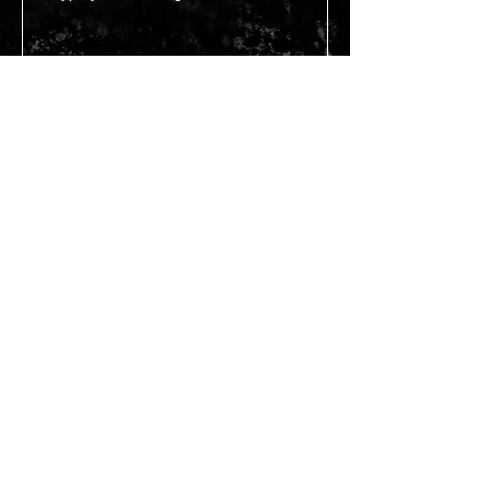
Gönder
BİZE ULAŞIN
Teslimat Koşulları
Hakkımızda
Üyelik Sözleşmesi
Satış Sözleşmesi
Garanti ve İade Koşulları
Gizlilik ve Güvenli Ödeme
Güvenlik ve Çerez Politikası
KVKK
SSS
Güvenevler, Güneş Sokak, Cumhuriyet Apt
No:1/1 Siempre Dans Akademisi
Çankaya/Ankara