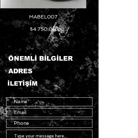
MABEL007
Fiyat
₺4.750,00
ÖNEMLİ BİLGİLER
ADRES
İLETİŞİM