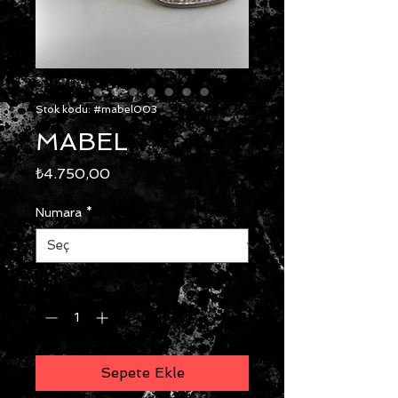
Stok kodu: #mabel003
MABEL
Fiyat
₺4.750,00
Numara
*
Adet
*
Sepete Ekle