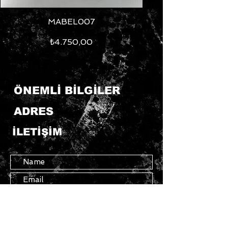
MABEL007
Fiyat
₺4.750,00
ÖNEMLİ BİLGİLER
ADRES
İLETİŞİM