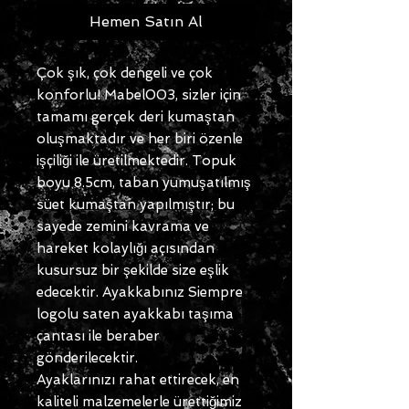
Hemen Satın Al
Çok şık, çok dengeli ve çok
konforlu! Mabel003, sizler için
tamamı gerçek deri kumaştan
oluşmaktadır ve her biri özenle
işçiliği ile üretilmektedir. Topuk
boyu 8.5cm, taban yumuşatılmış
süet kumaştan yapılmıştır; bu
sayede zemini kavrama ve
hareket kolaylığı açısından
kusursuz bir şekilde size eşlik
edecektir. Ayakkabınız Siempre
logolu saten ayakkabı taşıma
çantası ile beraber
gönderilecektir.
Ayaklarınızı rahat ettirecek, en
kaliteli malzemelerle ürettiğimiz