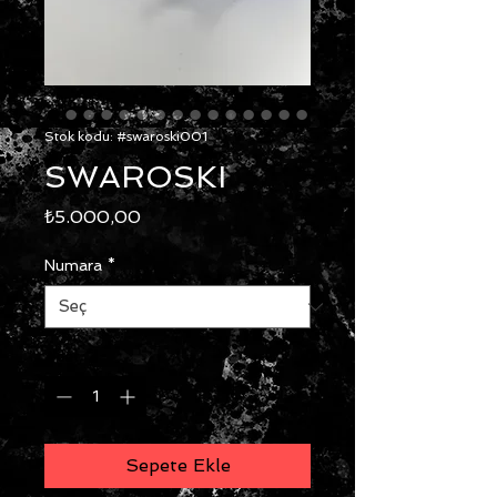
Stok kodu: #swaroski001
SWAROSKI
Fiyat
₺5.000,00
Numara
*
Adet
*
Sepete Ekle