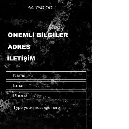
Fiyat
₺4.750,00
ÖNEMLİ BİLGİLER
ADRES
İLETİŞİM