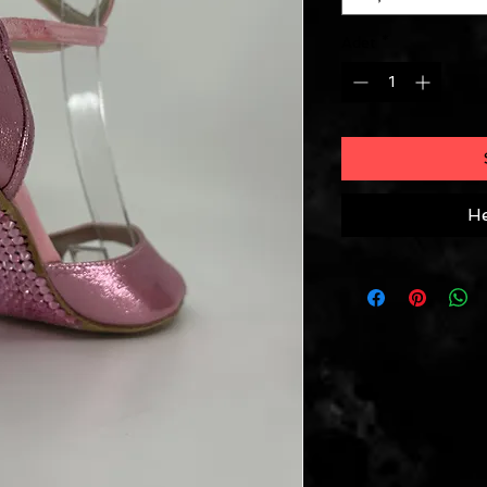
Adet
*
He