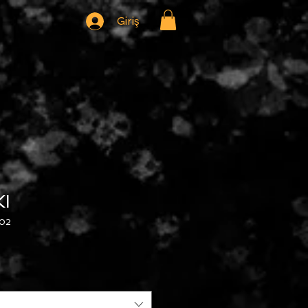
Giriş
I
002