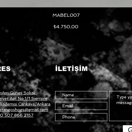
MABEL007
Hızlı Bakış
Fiyat
₺4.750,00
RES
İLETİŞİM
vler, Güneş Sokak,
iyet Apt No:1/1 Siempre
kademisi Çankaya/Ankara
etangoshoes@gmail.com
0 507 866 2157
G