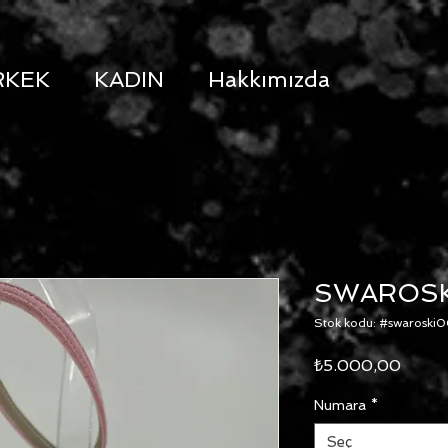
RKEK
KADIN
Hakkımızda
SWAROSK
Stok kodu: #swaroski
Fiyat
₺5.000,00
Numara
*
Seç