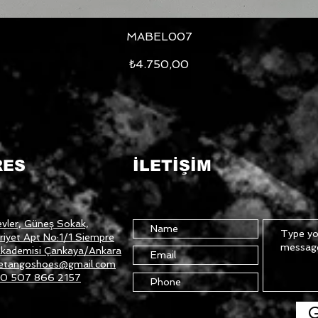
MABEL007
Hızlı Bakış
Fiyat
₺4.750,00
RES
İLETİŞİM
vler, Güneş Sokak,
iyet Apt No:1/1 Siempre
kademisi Çankaya/Ankara
etangoshoes@gmail.com
0 507 866 2157
G