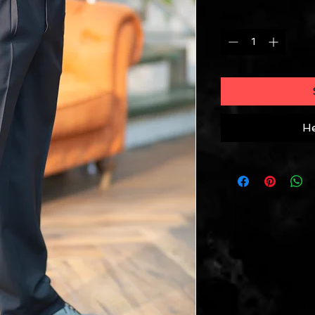
Adet
*
He