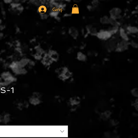
Giriş
S-1