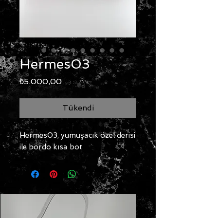
Hermes03
Fiyat
₺5.000,00
Tükendi
Hermes03, yumuşacık özel derisi
ile bordo kısa bot