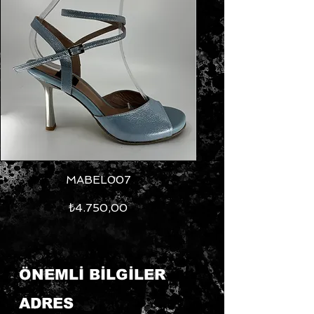
MABEL007
Fiyat
₺4.750,00
ÖNEMLİ BİLGİLER
ADRES