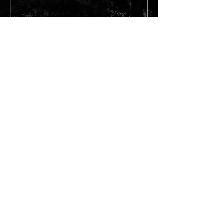
Gönder
BİZE ULAŞIN
Teslimat Koşulları
Hakkımızda
Üyelik Sözleşmesi
Satış Sözleşmesi
Garanti ve İade Koşulları
Gizlilik ve Güvenli Ödeme
Güvenlik ve Çerez Politikası
KVKK
SSS
Güvenevler, Güneş Sokak, Cumhuriyet Apt
No:1/1 Siempre Dans Akademisi
Çankaya/Ankara
siempretangoshoes@gmail.com