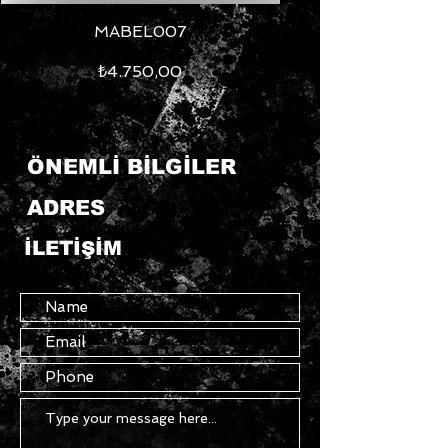
MABEL007
Fiyat
₺4.750,00
ÖNEMLİ BİLGİLER
ADRES
İLETİŞİM