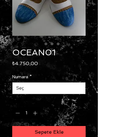
OCEAN01
Fiyat
₺4.750,00
Numara
*
Adet
*
Sepete Ekle