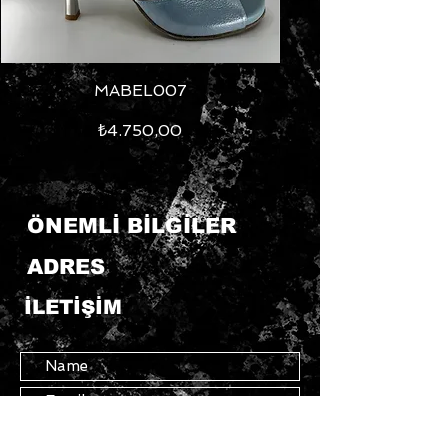
MABEL007
Fiyat
₺4.750,00
ÖNEMLİ BİLGİLER
ADRES
İLETİŞİM