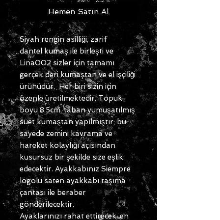
Hemen Satın Al
Siyah rengin asilliği, zarif
dantel kumaş ile birleşti ve
Lina002 sizler için tamamı
gerçek deri kumaştan ve el işçiliği
ürünüdür. Her biri sizin için
özenle üretilmektedir. Topuk
boyu 8.5cm, taban yumuşatılmış
süet kumaştan yapılmıştır; bu
sayede zemini kavrama ve
hareket kolaylığı açısından
kusursuz bir şekilde size eşlik
edecektir. Ayakkabınız Siempre
logolu saten ayakkabı taşıma
çantası ile beraber
gönderilecektir.
Ayaklarınızı rahat ettirecek, en