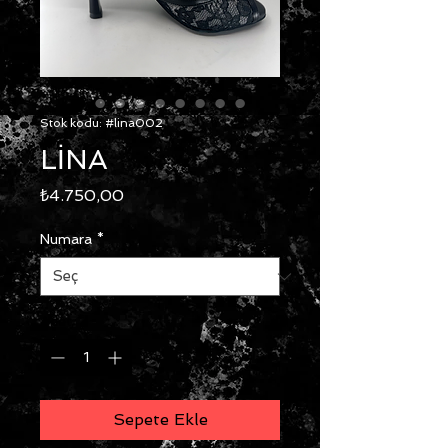
Stok kodu: #lina002
LİNA
Fiyat
₺4.750,00
Numara
*
Adet
*
Sepete Ekle