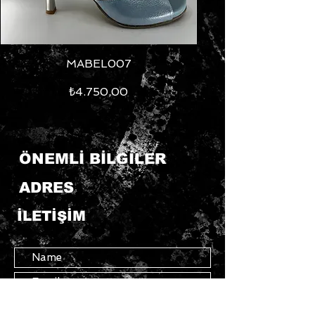
MABEL007
Fiyat
₺4.750,00
ÖNEMLİ BİLGİLER
ADRES
İLETİŞİM