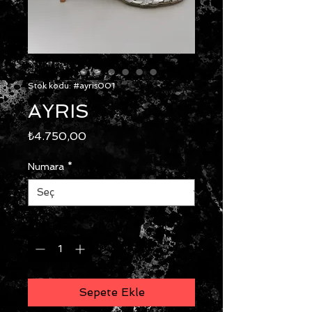
Stok kodu: #ayris001
AYRIS
Fiyat
₺4.750,00
Numara
*
Adet
*
Sepete Ekle