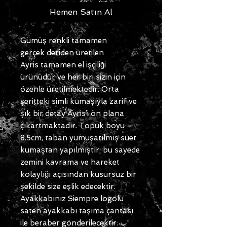
Hemen Satın Al
Gümüş renkli tamamen
gerçek deriden üretilen
Ayris tamamen el işçiliği
ürünüdür ve her biri sizin için
özenle üretilmektedir. Orta
şeritteki simli kumaşıyla zarif ve
şık bir detay Ayris’i ön plana
çıkartmaktadır. Topuk boyu
8.5cm, taban yumuşatılmış süet
kumaştan yapılmıştır; bu sayede
zemini kavrama ve hareket
kolaylığı açısından kusursuz bir
şekilde size eşlik edecektir.
Ayakkabınız Siempre logolu
saten ayakkabı taşıma çantası
ile beraber gönderilecektir.