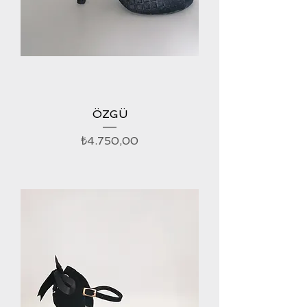
ÖZGÜ
Fiyat
₺4.750,00