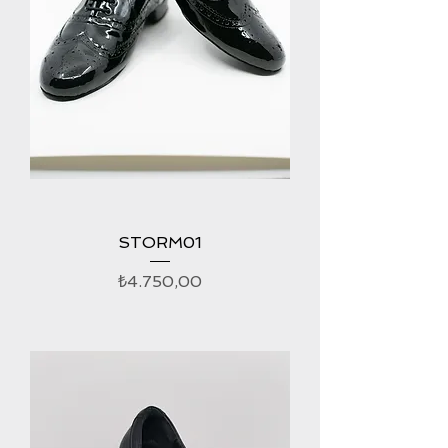
STORM01
Fiyat
₺4.750,00