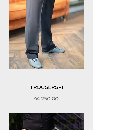
TROUSERS-1
Fiyat
₺4.250,00