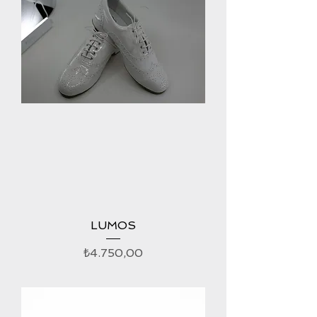
LUMOS
Fiyat
₺4.750,00