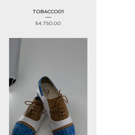
TOBACCO01
Fiyat
₺4.750,00