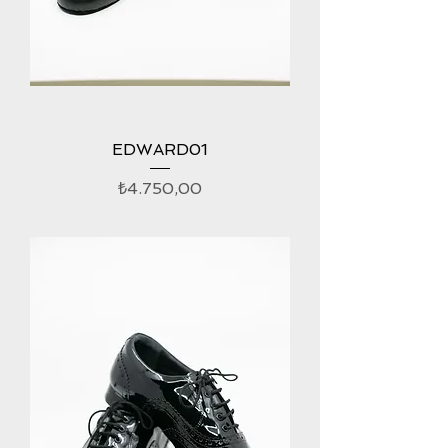
EDWARD01
Fiyat
₺4.750,00