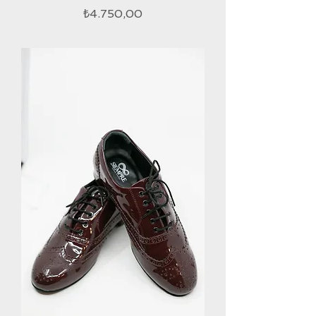
Fiyat
₺4.750,00