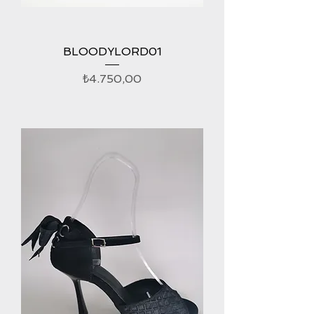
BLOODYLORD01
Fiyat
₺4.750,00