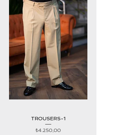
TROUSERS-1
Fiyat
₺4.250,00