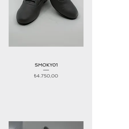
SMOKY01
Fiyat
₺4.750,00