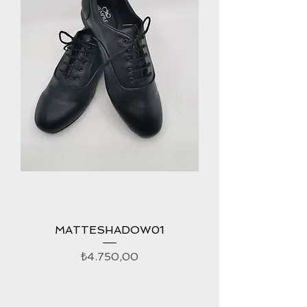
MATTESHADOW01
Fiyat
₺4.750,00