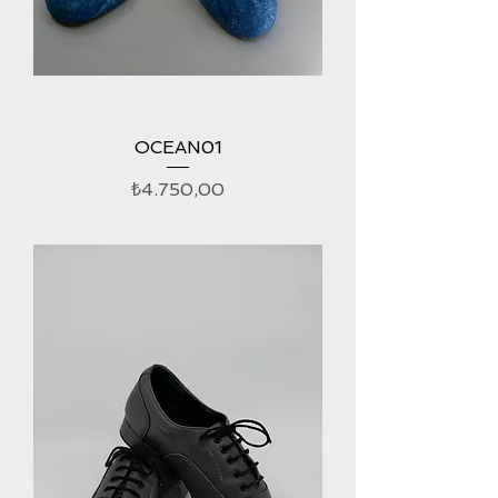
OCEAN01
Fiyat
₺4.750,00