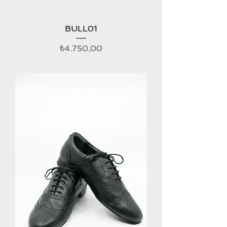
BULL01
Fiyat
₺4.750,00