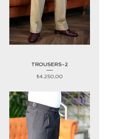
TROUSERS-2
Fiyat
₺4.250,00