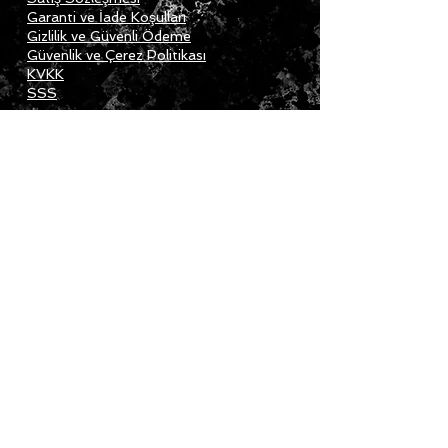
Garanti ve İade Koşulları
Gizlilik ve Güvenli Ödeme
Güvenlik ve Çerez Politikası
KVKK
SSS
Güvenevler, Güneş Sokak, Cumhuriyet Apt
No:1/1 Siempre Dans Akademisi
Çankaya/Ankara
siempretangoshoes@gmail.com
Tel:
+90 507 866 2157
Join our mailing list
GÖNDER